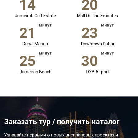
14
20
Jumeirah Golf Estate
Mall Of The Emirates
минут
минут
21
23
Dubai Marina
Downtown Dubai
минут
минут
25
30
Jumeirah Beach
DXB Airport
Заказать тур / получить каталог
Узнавайте первыми о новых внеплановых проектах и