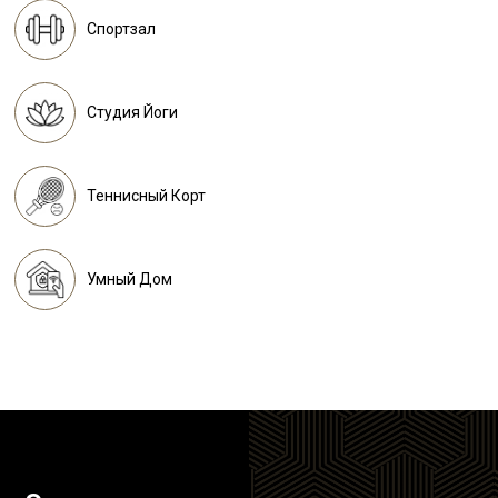
Спортзал
Студия Йоги
Теннисный Корт
Умный Дом