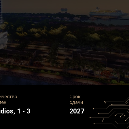
ичество
Срок
лен
сдачи
dios, 1 - 3
2027