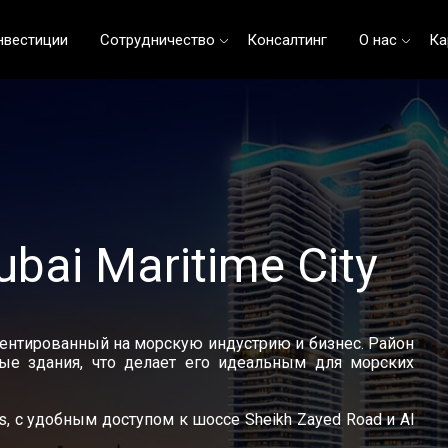
нвестиции
Сотрудничество
Консалтинг
О нас
Ка
bai Maritime City
иентированный на морскую индустрию и бизнес. Район
ые здания, что делает его идеальным для морских
s, с удобным доступом к шоссе Sheikh Zayed Road и Al