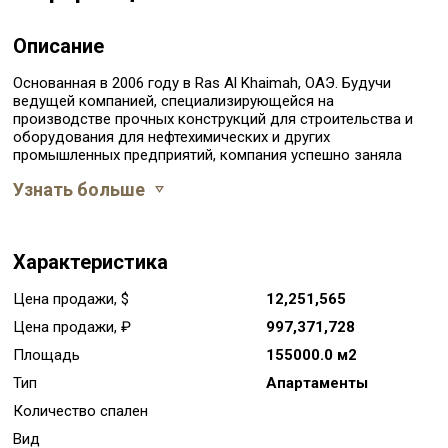
Описание
Основанная в 2006 году в Ras Al Khaimah, ОАЭ. Будучи
ведущей компанией, специализирующейся на
производстве прочных конструкций для строительства и
оборудования для нефтехимических и других
промышленных предприятий, компания успешно заняла
нишу в конкурентном промышленном мире.
Узнать больше
Благодаря постоянным инновациям в области управления,
техническому развитию, квалифицированной
рабочей силе и контролю качества мы каждый год
находимся на пути роста.
Характеристика
В последние годы компания зарекомендовала себя как
ведущая компания по производству стали на
Ближнем Востоке и в Северной Африке и выполнила
Цена продажи, $
12,251,565
множество крупных проектов в ОАЭ, Бахрейне,
Цена продажи, ₽
997,371,728
Катаре, Кувейте, Саудовской Аравии, Иране и Алжире.
Благодаря высоким технологиям и новейшему
Площадь
155000.0 м2
оборудованию компания лидирует в области
Тип
Апартаменты
промышленной стандартизации и удовлетворяет
потребности различных отраслей промышленности в
Количество спален
эффективном и простом оборудовании.
Вид
Производственная мощность компании составляет