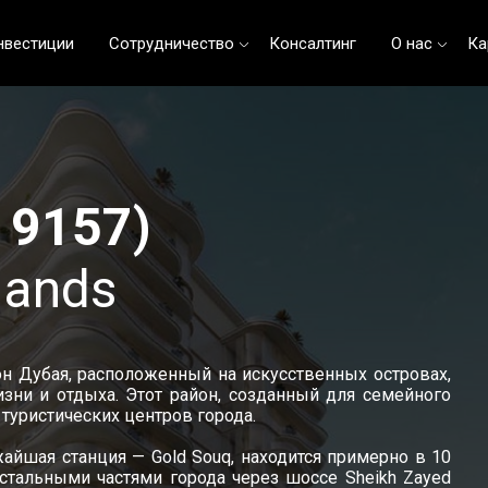
нвестиции
Сотрудничество
Консалтинг
О нас
Ка
D 9157)
lands
н Дубая, расположенный на искусственных островах,
ни и отдыха. Этот район, созданный для семейного
 туристических центров города.
жайшая станция — Gold Souq, находится примерно в 10
стальными частями города через шоссе Sheikh Zayed