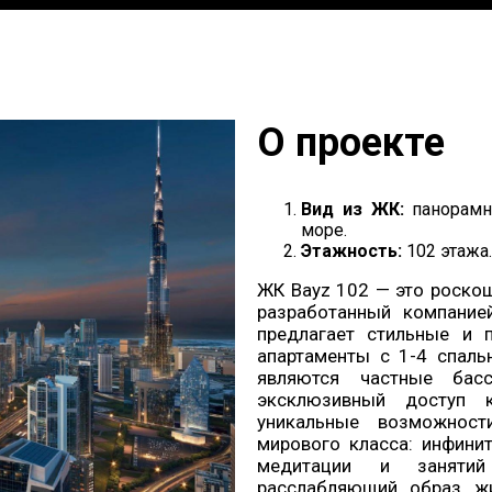
О проекте
Вид из ЖК:
панорамн
море.
Этажность:
102 этажа.
ЖК Bayz 102 — это роско
разработанный компанией
предлагает стильные и 
апартаменты с 1-4 спаль
являются частные бас
эксклюзивный доступ к
уникальные возможност
мирового класса: инфини
медитации и занятий
расслабляющий образ ж