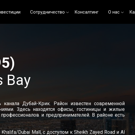
нвестиции
Сотрудничество
Консалтинг
О нас
Ка
95)
s Bay
канала Дубай-Крик. Район известен современной
ниями. Здесь находятся офисы, гостиницы и жилые
 профессионалов и предпринимателей. В районе есть
halifa/Dubai Mall, с доступом к Sheikh Zayed Road и Al