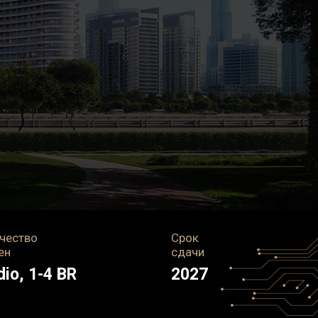
чество
Срок
ен
сдачи
dio, 1-4 BR
2027