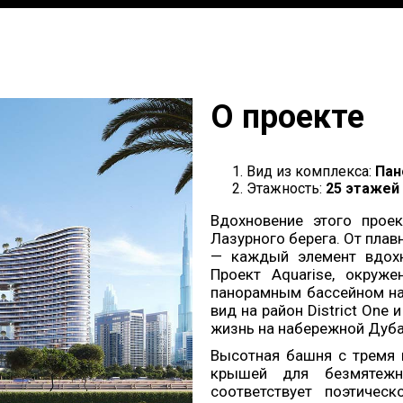
О проекте
Вид из комплекса:
Пан
Этажность:
25 этажей
Вдохновение этого прое
Лазурного берега. От плав
— каждый элемент вдохн
Проект Aquarise, окруж
панорамным бассейном на
вид на район District One 
жизнь на набережной Дуба
Высотная башня с тремя 
крышей для безмятежн
соответствует поэтическ