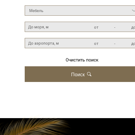
До моря, м
от
-
д
До аэропорта, м
от
-
д
Очистить поиск
Поиск