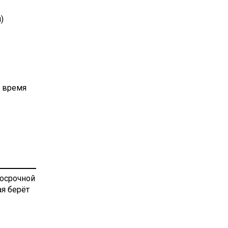
)
о время
косрочной
я берёт