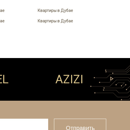
бае
Квартиры в Дубае
бае
Квартиры в Дубае
EL
AZIZI
Отправить