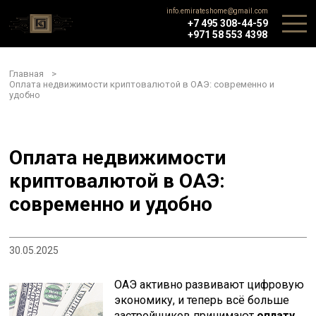
info.emirateshome@gmail.com
+7 495 308-44-59
+971 58 553 4398
Главная
>
Оплата недвижимости криптовалютой в ОАЭ: современно и
удобно
Оплата недвижимости
криптовалютой в ОАЭ:
современно и удобно
30.05.2025
ОАЭ активно развивают цифровую
экономику, и теперь всё больше
застройщиков принимают
оплату